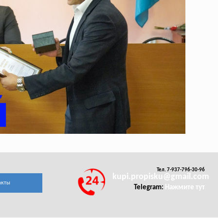
Тел. 7-937-796-30-96
kupi.propisku@gmail.com
акты
Telegram:
Нажмите тут